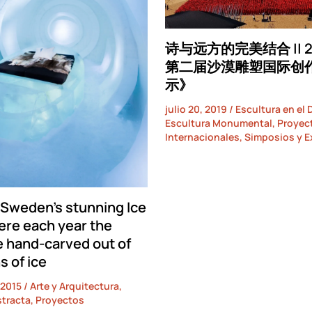
诗与远方的完美结合 || 2
第二届沙漠雕塑国际创
示》
julio 20, 2019
/
Escultura en el 
Escultura Monumental
,
Proyec
Internacionales
,
Simposios y E
 Sweden’s stunning Ice
ere each year the
 hand-carved out of
s of ice
 2015
/
Arte y Arquitectura
,
stracta
,
Proyectos