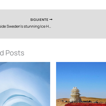
SIGUIENTE
Go inside Sweden’s stunning Ice Hotel, where each year the rooms are hand-carved out of 4,000 tons of ice
d Posts