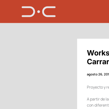
Ir
al
contenido
Works
Carrara
agosto 26, 20
Proyecto y r
A partir de 
con diferent