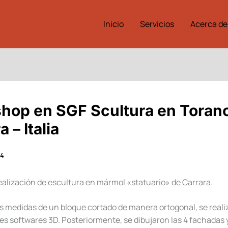
Inicio
Servicios
Acerca de
hop en SGF Scultura en Torano
 – Italia
14
ealización de escultura en mármol «statuario» de Carrara.
las medidas de un bloque cortado de manera ortogonal, se reali
es softwares 3D. Posteriormente, se dibujaron las 4 fachadas y 