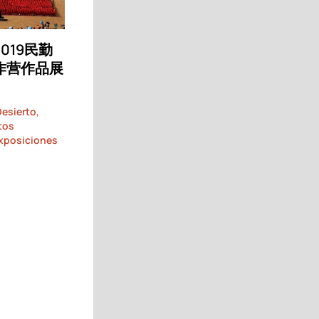
019民勤
作营作品展
Desierto
,
tos
xposiciones