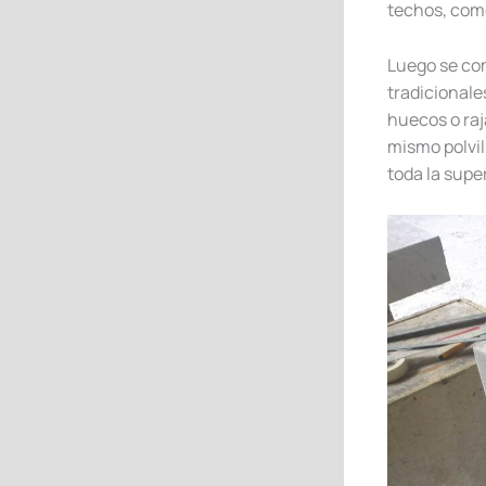
techos, como
Luego se com
tradicionale
huecos o raj
mismo polvil
toda la supe