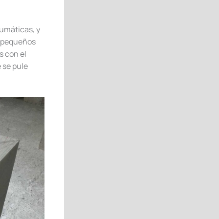
umáticas, y
s pequeños
s con el
 se pule